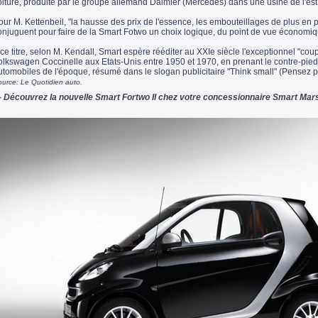
oiture, produite par le groupe allemand Daimler (Mercedes) dans une usine de l'est
our M. Kettenbeil, "la hausse des prix de l'essence, les embouteillages de plus en 
onjuguent pour faire de la Smart Fotwo un choix logique, du point de vue économiqu
 ce titre, selon M. Kendall, Smart espère rééditer au XXIe siècle l'exceptionnel "coup
olkswagen Coccinelle aux Etats-Unis entre 1950 et 1970, en prenant le contre-pie
utomobiles de l'époque, résumé dans le slogan publicitaire "Think small" (Pensez peti
urce: Le Quotidien auto.
Découvrez la nouvelle Smart Fortwo II chez votre concessionnaire Smart Mars
>