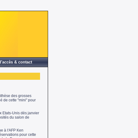
d'accès & contact
tithèse des grosses
é de cette "mini" pour
 Etats-Unis dès janvier
osités du salon de
ue à l'AFP Ken
servations pour cette