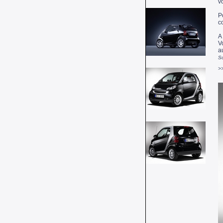
v
P
c
A
V
a
So
>