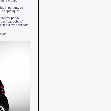
 de la France.
plus importants se
e et pratique".
" réussi par la
d des "paquebots"
t) qui avait fait date.
eille