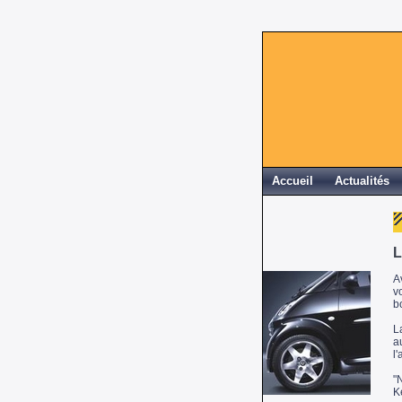
Accueil
Actualités
L
A
v
b
L
a
l
"
K