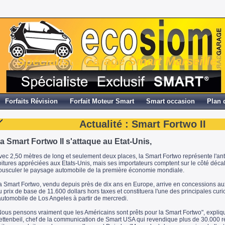
Spécialiste Garage Smart Marseille
Forfaits Révision
Forfait Moteur Smart
Smart occasion
Plan 
Actualité : Smart Fortwo II
a Smart Fortwo II s'attaque au Etat-Unis,
vec 2,50 mètres de long et seulement deux places, la Smart Fortwo représente l'an
oitures appréciées aux Etats-Unis, mais ses importateurs comptent sur le côté décal
ousculer le paysage automobile de la première économie mondiale.
a Smart Fortwo, vendu depuis près de dix ans en Europe, arrive en concessions aux
u prix de base de 11.600 dollars hors taxes et constituera l'une des principales curi
'automobile de Los Angeles à partir de mercredi.
Nous pensons vraiment que les Américains sont prêts pour la Smart Fortwo", expliq
ettenbeil, chef de la communication de Smart USA qui revendique plus de 30.000 ré